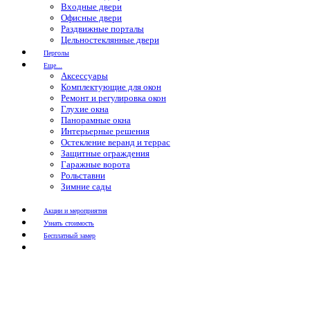
Входные двери
Офисные двери
Раздвижные порталы
Цельностеклянные двери
Перголы
Еще...
Аксессуары
Комплектующие для окон
Ремонт и регулировка окон
Глухие окна
Панорамные окна
Интерьерные решения
Остекление веранд и террас
Защитные ограждения
Гаражные ворота
Рольставни
Зимние сады
Акции и мероприятия
Узнать стоимость
Бесплатный замер