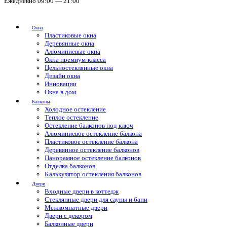
Ежедневно 09:00 — 21:00
Окна
Пластиковые окна
Деревянные окна
Алюминиевые окна
Окна премиум-класса
Цельностеклянные окна
Дизайн окна
Инновации
Окна в дом
Балконы
Холодное остекление
Теплое остекление
Остекление балконов под ключ
Алюминиевое остекление балкона
Пластиковое остекление балкона
Деревянное остекление балконов
Панорамное остекление балконов
Отделка балконов
Калькулятор остекления балконов
Двери
Входные двери в коттедж
Стеклянные двери для сауны и бани
Межкомнатные двери
Двери с декором
Балконные двери