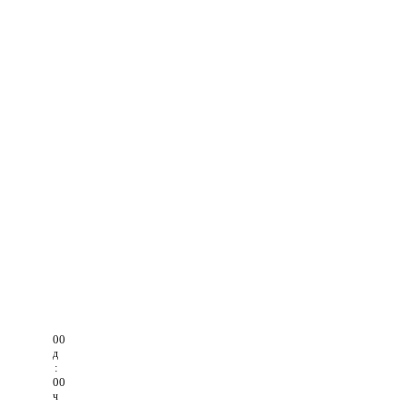
00
д
:
00
ч