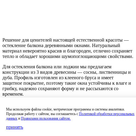
Решение для ценителей настоящей естественной красоты —
остекление балкона деревянными окнами. Натуральный
материал невероятно красив и благороден, отлично сохраняет
тепло и обладает хорошими шумопоглощающими свойствами.
Для остекления балкона или лоджии мы предлагаем
конструкции из 3 видов древесины — сосны, лиственницы и
дуба. Профиль изготовлен из клееного бруса и имеет
защитное покрытие, поэтому такие окна устойчивы к влаге и
грибку, надежно сохраняют форму и не рассыхаются со
временем.
Мы используем файлы cookie, метрические программы и системы аналитики.
Нужен расчёт
Продолжая работу с сайтом, вы соглашаетесь с
Политикой обработки персональных
данных
и
Правилами пользования сайтом.
Даю
согласие на обработку персональных данных
. С
политикой
обработки персональных данных
ознакомлен.
принять