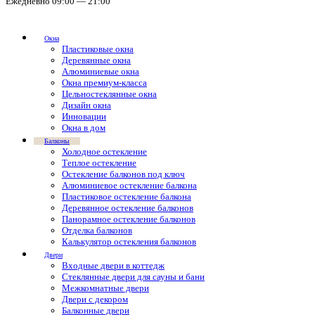
Ежедневно 09:00 — 21:00
Окна
Пластиковые окна
Деревянные окна
Алюминиевые окна
Окна премиум-класса
Цельностеклянные окна
Дизайн окна
Инновации
Окна в дом
Балконы
Холодное остекление
Теплое остекление
Остекление балконов под ключ
Алюминиевое остекление балкона
Пластиковое остекление балкона
Деревянное остекление балконов
Панорамное остекление балконов
Отделка балконов
Калькулятор остекления балконов
Двери
Входные двери в коттедж
Стеклянные двери для сауны и бани
Межкомнатные двери
Двери с декором
Балконные двери