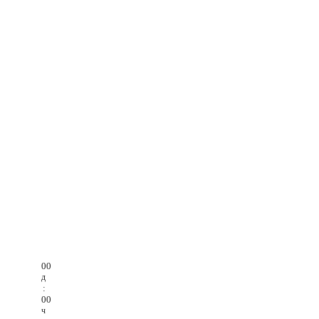
00
д
:
00
ч