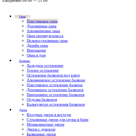
Ежедневно 09:00 — 21:00
Окна
Пластиковые окна
Деревянные окна
Алюминиевые окна
Окна премиум-класса
Цельностеклянные окна
Дизайн окна
Инновации
Окна в дом
Балконы
Холодное остекление
Теплое остекление
Остекление балконов под ключ
Алюминиевое остекление балкона
Пластиковое остекление балкона
Деревянное остекление балконов
Панорамное остекление балконов
Отделка балконов
Калькулятор остекления балконов
Двери
Входные двери в коттедж
Стеклянные двери для сауны и бани
Межкомнатные двери
Двери с декором
Балконные двери