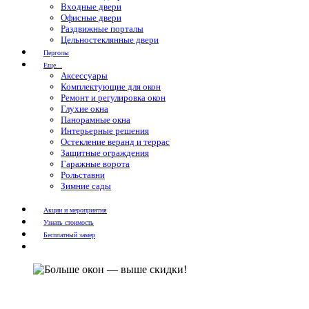
Входные двери
Офисные двери
Раздвижные порталы
Цельностеклянные двери
Перголы
Еще...
Аксессуары
Комплектующие для окон
Ремонт и регулировка окон
Глухие окна
Панорамные окна
Интерьерные решения
Остекление веранд и террас
Защитные ограждения
Гаражные ворота
Рольставни
Зимние сады
Акции и мероприятия
Узнать стоимость
Бесплатный замер