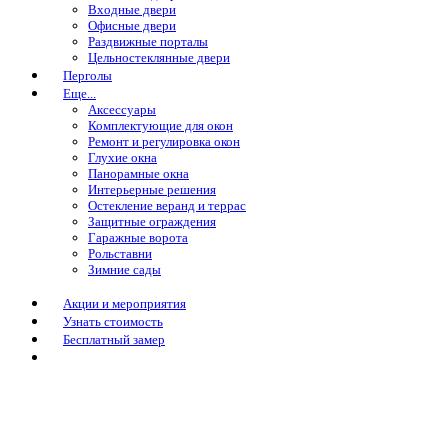
Входные двери
Офисные двери
Раздвижные порталы
Цельностеклянные двери
Перголы
Еще...
Аксессуары
Комплектующие для окон
Ремонт и регулировка окон
Глухие окна
Панорамные окна
Интерьерные решения
Остекление веранд и террас
Защитные ограждения
Гаражные ворота
Рольставни
Зимние сады
Акции и мероприятия
Узнать стоимость
Бесплатный замер