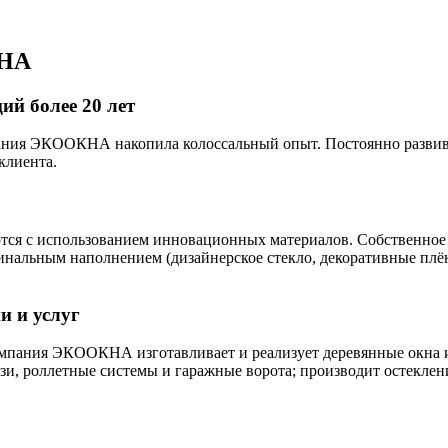
КНА
ий более 20 лет
пания ЭКООКНА накопила колоссальный опыт. Постоянно развива
клиента.
ся с использованием инновационных материалов. Собственное 
инальным наполнением (дизайнерское стекло, декоративные плён
и и услуг
пания ЭКООКНА изготавливает и реализует деревянные окна и
зи, роллетные системы и гаражные ворота; производит остеклени