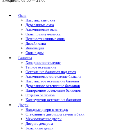
Ежедневно 09:00 — 21:00
Окна
Пластиковые окна
Деревянные окна
Алюминиевые окна
Окна премиум-класса
Цельностеклянные окна
Дизайн окна
Инновации
Окна в дом
Балконы
Холодное остекление
Теплое остекление
Остекление балконов под ключ
Алюминиевое остекление балкона
Пластиковое остекление балкона
Деревянное остекление балконов
Панорамное остекление балконов
Отделка балконов
Калькулятор остекления балконов
Двери
Входные двери в коттедж
Стеклянные двери для сауны и бани
Межкомнатные двери
Двери с декором
Балконные двери