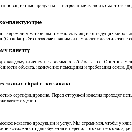
нновационные продукты — встроенные жалюзи, смарт-стекло, о
и комплектующие
енные временем материалы и комплектующие от ведущих мировы
(Guardian). Это позволяет нашим окнам долгие десятилетия сох
ому клиенту
каждому клиенту, независимо от объёма заказа. Опытные мене
бенности объекта, назначение помещения и требования семьи. 
ех этапах обработки заказа
стью сертифицирована. Перед отгрузкой изделия проходят испы
уживание изделий.
сокое качество продукции и услуг. Мы стремимся, чтобы у кли
е возможности для обучения и переподготовки персонала, рег